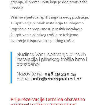
grijanja, ili prema uputi koju je dao proizvođač
uređaja.
Vršimo sljedeća ispitivanja iz ovog područja:
1. ispitivanje plinskih instalacija te izdajemo
Izvješće o nepropusnosti plinskih instalacija
2. ispitivanje plinskog trošila te izdajemo
uvjerenje o ispravnosti plinskog trošila
Nudimo Vam ispitivanje plinskih
instalacija i plinskog trošil
a
brzo i
pouzdano!
Nazovite na:
098 19 330 15
E-mail:
info@energoatest.hr
Prije rezervacije termina obavezno