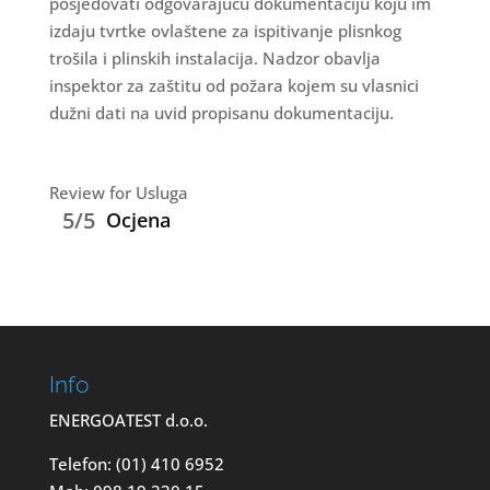
posjedovati odgovarajuću dokumentaciju koju im
izdaju tvrtke ovlaštene za ispitivanje plisnkog
trošila i plinskih instalacija. Nadzor obavlja
inspektor za zaštitu od požara kojem su vlasnici
dužni dati na uvid propisanu dokumentaciju.
Review for Usluga
5/5
Ocjena
Info
ENERGOATEST d.o.o.
Telefon: (01) 410 6952