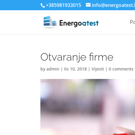
+385981933015
info@energoatest.
P
Otvaranje firme
by
admin
|
lis 10, 2018
|
Vijesti
|
0 comments