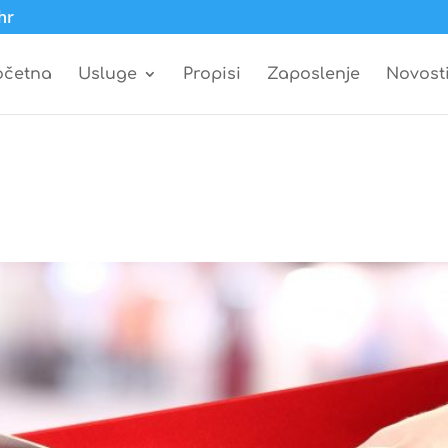
hr
očetna
Usluge
Propisi
Zaposlenje
Novost