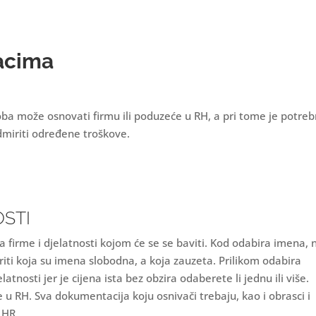
racima
soba može osnovati firmu ili poduzeće u RH, a pri tome je potre
dmiriti određene troškove.
OSTI
a firme i djelatnosti kojom će se se baviti. Kod odabira imena, 
iti koja su imena slobodna, a koja zauzeta. Prilikom odabira
atnosti jer je cijena ista bez obzira odaberete li jednu ili više.
e u RH. Sva dokumentacija koju osnivači trebaju, kao i obrasci i
O.HR