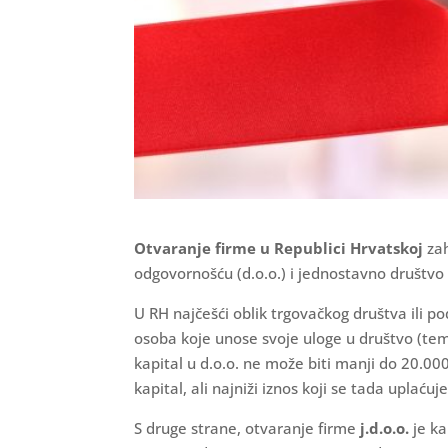
Otvaranje firme u Republici Hrvatskoj
zah
odgovornošću (d.o.o.) i jednostavno društvo
U RH najčešći oblik trgovačkog društva ili p
osoba koje unose svoje uloge u društvo (tem
kapital u d.o.o. ne može biti manji do 20.000,
kapital, ali najniži iznos koji se tada uplaćuj
S druge strane, otvaranje firme
j.d.o.o.
je ka