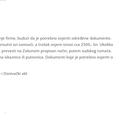
anje firme, budući da je potrebno ovjeriti određene dokumente.
sutni svi osnivači, a trošak ovjere iznosi cca 2500,- kn. Ukoliko
e prevesti na Zakonom propisan način, putem sudskog tumača. 
a iskaznica ili putovnica. Dokumenti koje je potrebno ovjeriti s
o i Osnivački akt