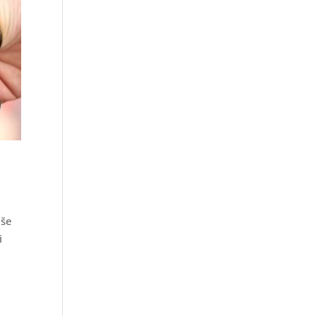
iše
i