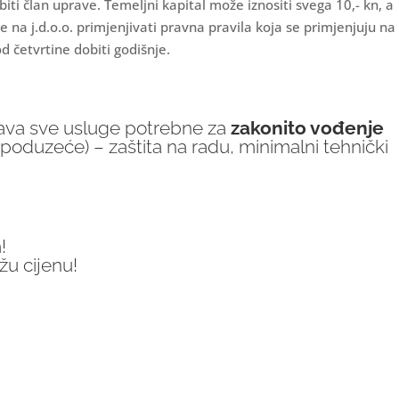
ti član uprave. Temeljni kapital može iznositi svega 10,- kn, a
 na j.d.o.o. primjenjivati pravna pravila koja se primjenjuju na
od četvrtine dobiti godišnje.
rava sve usluge potrebne za
zakonito vođenje
 poduzeće) – zaštita na radu, minimalni tehnički
!
žu cijenu!