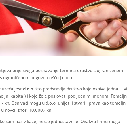
tjeva prije svega poznavanje termina društvo s ograničenom
 s ograničenom odgovornošću j.d.o.o.
oduzeća jest
d.o.o.
što predstavlja društvo koje osniva jedna ili v
eljni kapital) i koje žele poslovati pod jednim imenom. Temeljn
- kn. Osnivači mogu u d.o.o. unijeti i stvari i prava kao temeljni
e u novci iznosi 10.000,- kn.
ko sam naziv kaže, nešto jednostavnije. Ovakvu firmu mogu