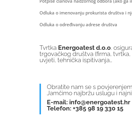
Potpise članova nadzornog odbora (ako ga 
Odluka o imenovanju prokurista društva i nj
Odluka o određivanju adrese društva
Tvrtka
Energoatest d.o.o
. osigu
trgovačkog društva (firma, tvrtka,
uvjeti, tehnička ispitivanja…
Obratite nam se s povjerenjem
Jamčimo najbržu uslugu i najni
E-mail:
info@energoatest.hr
Telefon: +385 98 19 330 15