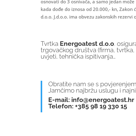
osnovati do 3 osnivača, a samo jedan može bi
kada dođe do iznosa od 20.000,- kn, Zakon će
d.o.o. J.d.o.o. ima obvezu zakonskih rezervi 
Tvrtka
Energoatest d.o.o
. osigu
trgovačkog društva (firma, tvrtka,
uvjeti, tehnička ispitivanja…
Obratite nam se s povjerenjem
Jamčimo najbržu uslugu i najni
E-mail:
info@energoatest.hr
Telefon: +385 98 19 330 15