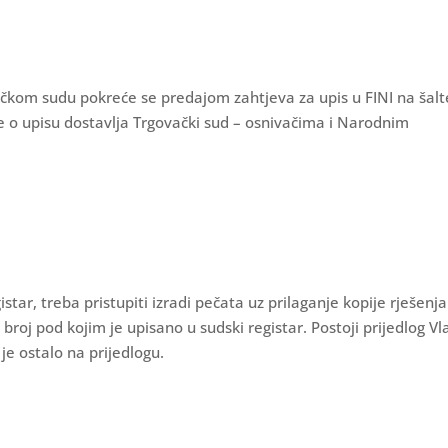
vačkom sudu pokreće se predajom zahtjeva za upis u FINI na šalt
 o upisu dostavlja Trgovački sud – osnivačima i Narodnim
star, treba pristupiti izradi pečata uz prilaganje kopije rješenja
 broj pod kojim je upisano u sudski registar. Postoji prijedlog V
e ostalo na prijedlogu.