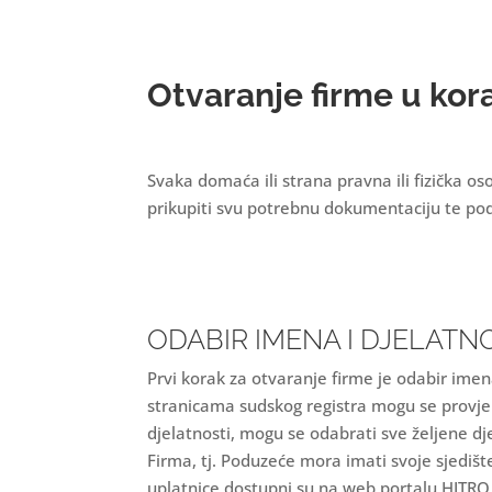
Otvaranje firme u ko
Svaka domaća ili strana pravna ili fizička o
prikupiti svu potrebnu dokumentaciju te po
ODABIR IMENA I DJELATN
Prvi korak za otvaranje firme je odabir imen
stranicama sudskog registra mogu se provjer
djelatnosti, mogu se odabrati sve željene djel
Firma, tj. Poduzeće mora imati svoje sjedišt
uplatnice dostupni su na web portalu HITR