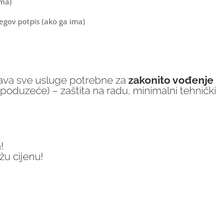
ima)
egov potpis (ako ga ima)
rava sve usluge potrebne za
zakonito vođenje
 poduzeće) – zaštita na radu, minimalni tehnički
!
žu cijenu!