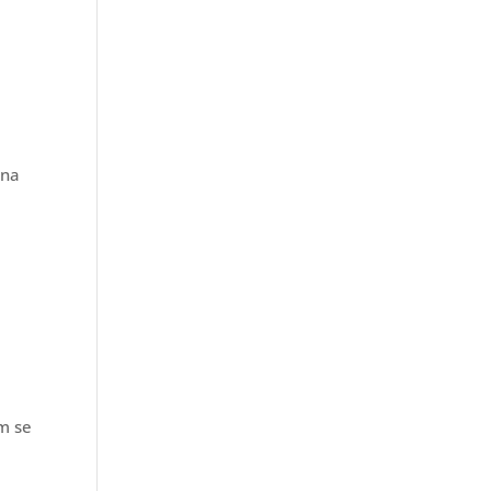
 na
em se