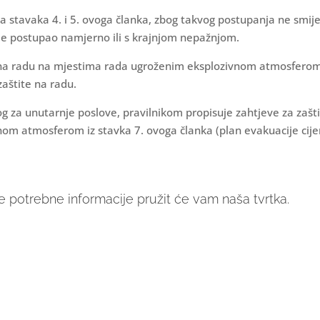
a stavaka 4. i 5. ovoga članka, zbog takvog postupanja ne smij
o je postupao namjerno ili s krajnjom nepažnjom.
tu na radu na mjestima rada ugroženim eksplozivnom atmosfero
aštite na radu.
og za unutarnje poslove, pravilnikom propisuje zahtjeve za zašt
om atmosferom iz stavka 7. ovoga članka (plan evakuacije cije
e potrebne informacije pružit će vam naša tvrtka.