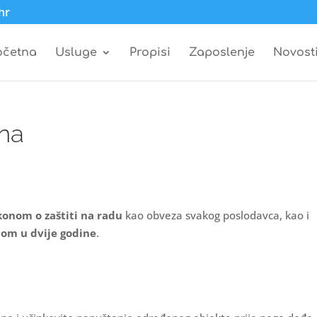
hr
očetna
Usluge
Propisi
Zaposlenje
Novost
ena
konom o zaštiti na radu
kao obveza svakog poslodavca, kao i
om u dvije godine
.