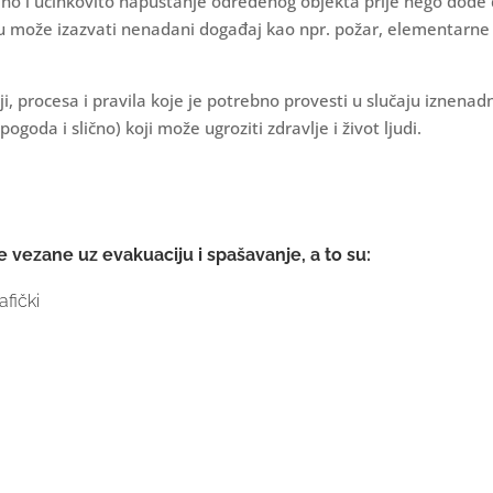
rano i učinkovito napuštanje određenog objekta prije nego dođe
ciju može izazvati nenadani događaj kao npr. požar, elementarne
, procesa i pravila koje je potrebno provesti u slučaju iznenad
oda i slično) koji može ugroziti zdravlje i život ljudi.
e vezane uz evakuaciju i spašavanje, a to su:
afički