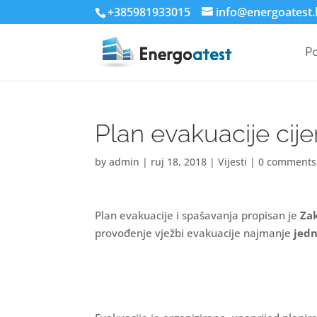
+385981933015
info@energoatest.
P
Plan evakuacije cij
by
admin
|
ruj 18, 2018
|
Vijesti
|
0 comments
Plan evakuacije i spašavanja propisan je
Za
provođenje vježbi evakuacije najmanje
jedn