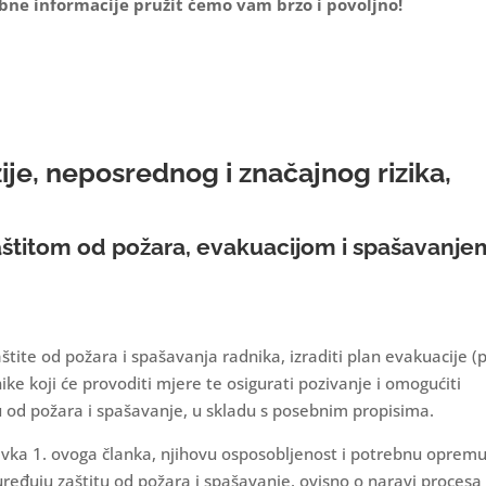
ebne informacije pružit ćemo vam brzo i povoljno!
ije, neposrednog i značajnog rizika,
aštitom od požara, evakuacijom i spašavanje
tite od požara i spašavanja radnika, izraditi plan evakuacije (
ike koji će provoditi mjere te osigurati pozivanje i omogućiti
tu od požara i spašavanje, u skladu s posebnim propisima.
tavka 1. ovoga članka, njihovu osposobljenost i potrebnu opremu
i uređuju zaštitu od požara i spašavanje, ovisno o naravi procesa