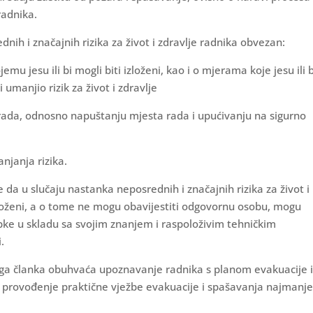
radnika.
nih i značajnih rizika za život i zdravlje radnika obvezan:
emu jesu ili bi mogli biti izloženi, kao i o mjerama koje jesu ili b
i umanjio rizik za život i zdravlje
 rada, odnosno napuštanju mjesta rada i upućivanju na sigurno
njanja rizika.
 da u slučaju nastanka neposrednih i značajnih rizika za život i
i izloženi, a o tome ne mogu obavijestiti odgovornu osobu, mogu
pke u skladu sa svojim znanjem i raspoloživim tehničkim
i.
voga članka obuhvaća upoznavanje radnika s planom evakuacije 
i provođenje praktične vježbe evakuacije i spašavanja najmanj