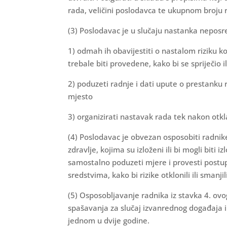
rada, veličini poslodavca te ukupnom broju 
(3) Poslodavac je u slučaju nastanka neposred
1) odmah ih obavijestiti o nastalom riziku koj
trebale biti provedene, kako bi se spriječio il
2) poduzeti radnje i dati upute o prestanku
mjesto
3) organizirati nastavak rada tek nakon otkla
(4) Poslodavac je obvezan osposobiti radnike
zdravlje, kojima su izloženi ili bi mogli bit
samostalno poduzeti mjere i provesti postu
sredstvima, kako bi rizike otklonili ili smanjil
(5) Osposobljavanje radnika iz stavka 4. o
spašavanja za slučaj izvanrednog događaja 
jednom u dvije godine.