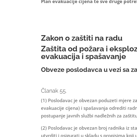
Plan evakuacije cijena te sve druge potr
Zakon o zaštiti na radu
Zaštita od požara i eksploz
evakuacija i spašavanje
Obveze poslodavca u vezi sa z
Članak 55.
(1) Poslodavac je obvezan poduzeti mjere zaš
evakuacije cijena) i spašavanja odrediti radn
postupanje javnih službi nadležnih za zašti
(2) Poslodavac je obvezan broj radnika iz s
utvrditi i osigurati u skladu s propisima koj