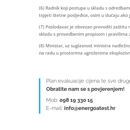
(6) Radnik koji postupa u skladu s odredbam
trpjeti štetne posljedice, osim u slučaju ak
(7) Poslodavac je obvezan provoditi zašti
skladu s provedbenim propisom i pravilima z
(8) Ministar, uz suglasnost ministra nadležn
na radu u prostorima ugroženima eksplozivn
Plan evakuacije cijena te sve drug
Obratite nam se s povjerenjem!
Mob:
098 19 330 15
E-mail:
info@energoatest.hr