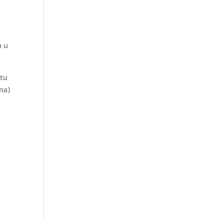
e
m u
itu
na)