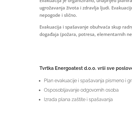
Evakuacija je organizirano, unaprijed plani
ugrožavanja života i zdravlja ljudi. Evakua
nepogode i slično.
Evakuacija i spašavanje obuhvaća skup radnji
događaja (požara, potresa, elementarnih nepog
Tvrtka Energoatest d.o.o. vrši sve poslov
Plan evakuacije i spašavanja pismeno i gr
Osposobljavanje odgovornih osoba
Izrada plana zaštite i spašavanja