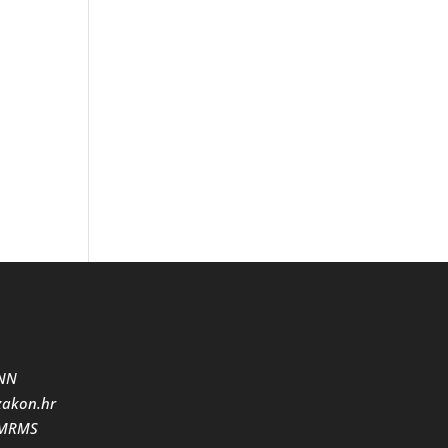
NN
zakon.hr
MRMS