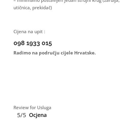
– minimalno postavljen jedan strujni krug (žarulja,
utičnica, prekidač)
Cijena na upit :
098 1933 015
Radimo na području cijele Hrvatske.
Review for Usluga
5/5
Ocjena