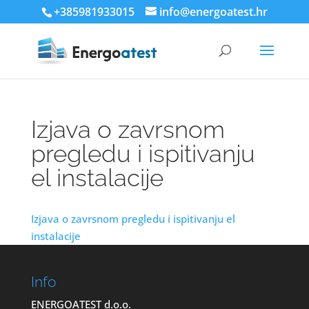
+385981933015
info@energoatest.hr
Izjava o zavrsnom
pregledu i ispitivanju
el instalacije
Izjava o zavrsnom pregledu i ispitivanju el
instalacije
Info
ENERGOATEST d.o.o.