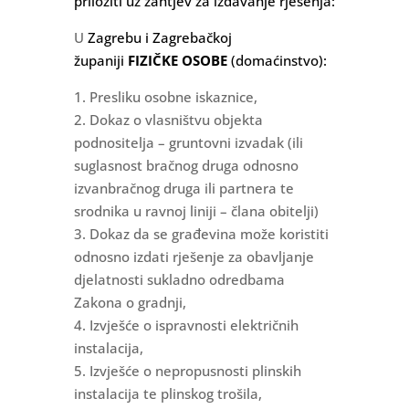
priložiti uz zahtjev za izdavanje rješenja:
U
Zagrebu i Zagrebačkoj
županiji
FIZIČKE OSOBE
(domaćinstvo):
1. Presliku osobne iskaznice,
2. Dokaz o vlasništvu objekta
podnositelja – gruntovni izvadak (ili
suglasnost bračnog druga odnosno
izvanbračnog druga ili partnera te
srodnika u ravnoj liniji – člana obitelji)
3. Dokaz da se građevina može koristiti
odnosno izdati rješenje za obavljanje
djelatnosti sukladno odredbama
Zakona o gradnji,
4. Izvješće o ispravnosti električnih
instalacija,
5. Izvješće o nepropusnosti plinskih
instalacija te plinskog trošila,