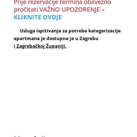
Prije rezervacije termina obavezno
pročitati VAŽNO UPOZORENJE
–
KLIKNITE OVDJE
Usluga ispitivanja za potrebe kategorizacije
apartmana je dostupna je u Zagrebu
i
Zagrebačkoj Županiji.