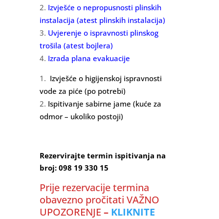
Izvješće o nepropusnosti plinskih
instalacija
(atest plinskih instalacija)
Uvjerenje o ispravnosti plinskog
trošila
(atest bojlera)
Izrada plana evakuacije
I
zvješće o higijenskoj ispravnosti
vode za piće (po potrebi)
Ispitivanje sabirne jame (kuće za
odmor – ukoliko postoji)
Rezervirajte termin ispitivanja na
broj:
098 19 330 15
Prije rezervacije termina
obavezno pročitati VAŽNO
UPOZORENJE
–
KLIKNITE