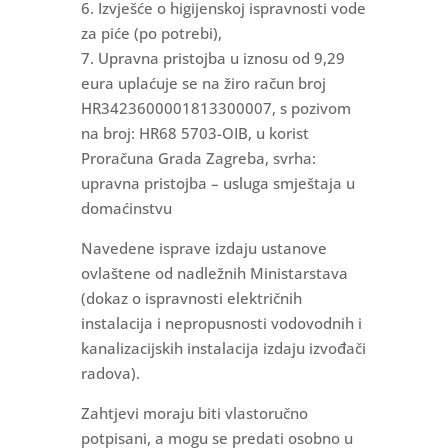
6. Izvješće o higijenskoj ispravnosti vode
za piće (po potrebi),
7. Upravna pristojba u iznosu od 9,29
eura uplaćuje se na žiro račun broj
HR3423600001813300007, s pozivom
na broj: HR68 5703-OIB, u korist
Proračuna Grada Zagreba, svrha:
upravna pristojba – usluga smještaja u
domaćinstvu
Navedene isprave izdaju ustanove
ovlaštene od nadležnih Ministarstava
(dokaz o ispravnosti električnih
instalacija i nepropusnosti vodovodnih i
kanalizacijskih instalacija izdaju izvođači
radova).
Zahtjevi moraju biti vlastoručno
potpisani, a mogu se predati osobno u