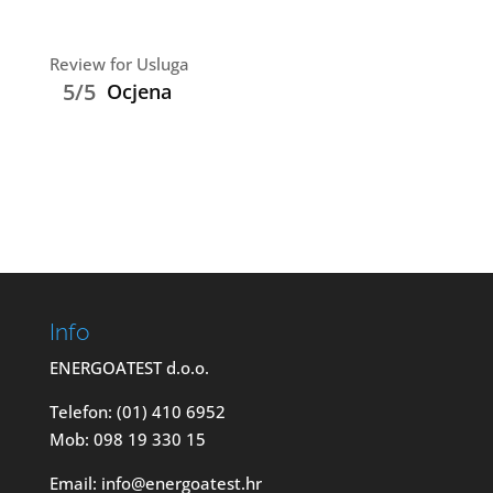
Review for Usluga
5/5
Ocjena
Info
ENERGOATEST d.o.o.
Telefon: (01) 410 6952
Mob: 098 19 330 15
Email: info@energoatest.hr