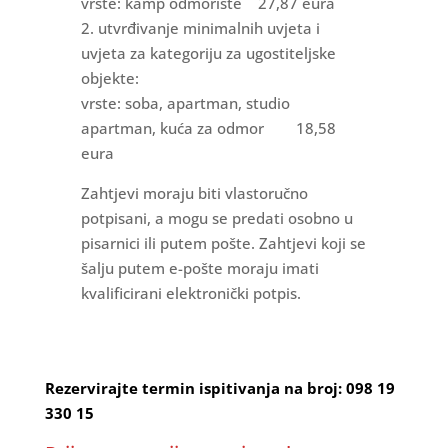
vrste: kamp odmorište 27,87 eura
2. utvrđivanje minimalnih uvjeta i
uvjeta za kategoriju za ugostiteljske
objekte:
vrste: soba, apartman, studio
apartman, kuća za odmor 18,58
eura
Zahtjevi moraju biti vlastoručno
potpisani, a mogu se predati osobno u
pisarnici ili putem pošte. Zahtjevi koji se
šalju putem e-pošte moraju imati
kvalificirani elektronički potpis.
Rezervirajte termin ispitivanja na broj: 098 19
330 15