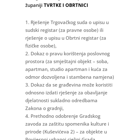
županiji
TVRTKE I OBRTNICI
1. Rješenje Trgovačkog suda o upisu u
sudski registar (za pravne osobe) ili
rješenje o upisu u Obrtni registar (za
fizičke osobe),
2. Dokaz o pravu korištenja poslovnog
prostora (za smještajni objekt – soba,
apartman, studio apartman i kuća za
odmor dozvoljena i stambena namjena)
3. Dokaz da se građevina može koristiti
odnosno izdati rješenje za obavljanje
djelatnosti sukladno odredbama
Zakona o gradnji,
4. Prethodno odobrenje Gradskog
zavoda za zaštitu spomenika kulture i
prirode (Kuševićeva 2) – za objekte u
Povijesnoj urbanoj cjelini Grada