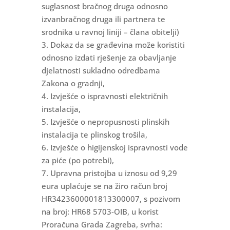
suglasnost bračnog druga odnosno
izvanbračnog druga ili partnera te
srodnika u ravnoj liniji – člana obitelji)
3. Dokaz da se građevina može koristiti
odnosno izdati rješenje za obavljanje
djelatnosti sukladno odredbama
Zakona o gradnji,
4. Izvješće o ispravnosti električnih
instalacija,
5. Izvješće o nepropusnosti plinskih
instalacija te plinskog trošila,
6. Izvješće o higijenskoj ispravnosti vode
za piće (po potrebi),
7. Upravna pristojba u iznosu od 9,29
eura uplaćuje se na žiro račun broj
HR3423600001813300007, s pozivom
na broj: HR68 5703-OIB, u korist
Proračuna Grada Zagreba, svrha: