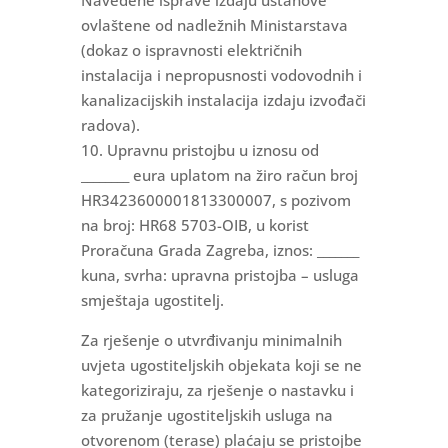
Navedene isprave izdaju ustanove
ovlaštene od nadležnih Ministarstava
(dokaz o ispravnosti električnih
instalacija i nepropusnosti vodovodnih i
kanalizacijskih instalacija izdaju izvođači
radova).
10. Upravnu pristojbu u iznosu od
________ eura uplatom na žiro račun broj
HR3423600001813300007, s pozivom
na broj: HR68 5703-OIB, u korist
Proračuna Grada Zagreba, iznos: _______
kuna, svrha: upravna pristojba – usluga
smještaja ugostitelj.
Za rješenje o utvrđivanju minimalnih
uvjeta ugostiteljskih objekata koji se ne
kategoriziraju, za rješenje o nastavku i
za pružanje ugostiteljskih usluga na
otvorenom (terase) plaćaju se pristojbe