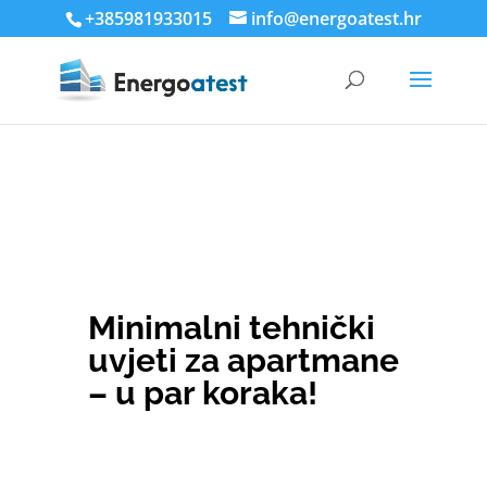
+385981933015
info@energoatest.hr
Minimalni tehnički
uvjeti za apartmane
– u par koraka!