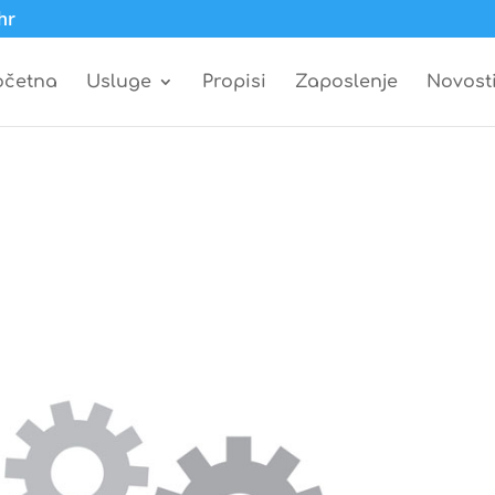
hr
očetna
Usluge
Propisi
Zaposlenje
Novost