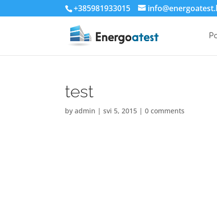
+385981933015
info@energoatest.
P
test
by
admin
|
svi 5, 2015
|
0 comments