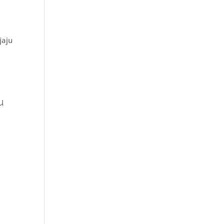
jaju
u