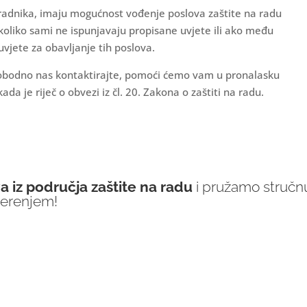
9 radnika, imaju mogućnost vođenje poslova zaštite na radu
oliko sami ne ispunjavaju propisane uvjete ili ako među
vjete za obavljanje tih poslova.
 slobodno nas kontaktirajte, pomoći ćemo vam u pronalasku
da je riječ o obvezi iz čl. 20. Zakona o zaštiti na radu.
 iz područja zaštite na radu
i pružamo stručn
jerenjem!