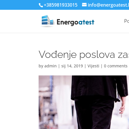
+385981933015
info@energoatest.
P
Vođenje poslova zaš
by
admin
|
sij 14, 2019
|
Vijesti
|
0 comments