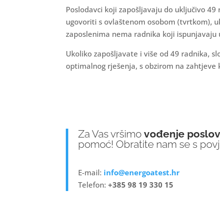
Poslodavci koji zapošljavaju do uključivo 4
ugovoriti s ovlaštenom osobom (tvrtkom), uk
zaposlenima nema radnika koji ispunjavaju u
Ukoliko zapošljavate i više od 49 radnika,
optimalnog rješenja, s obzirom na zahtjeve ka
Za Vas vršimo
vođenje poslova
pomoć! Obratite nam se s pov
E-mail:
info@energoatest.hr
Telefon:
+385 98 19 330 15