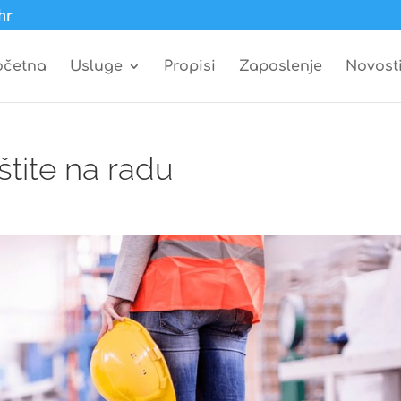
hr
očetna
Usluge
Propisi
Zaposlenje
Novost
tite na radu