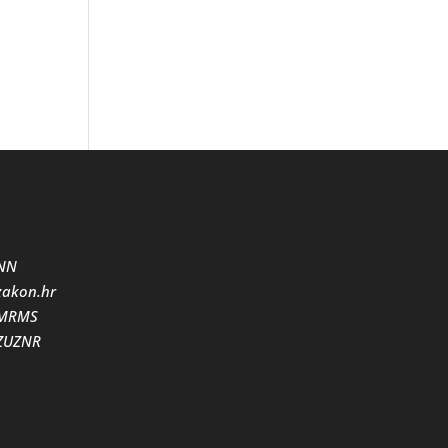
NN
zakon.hr
MRMS
ZUZNR