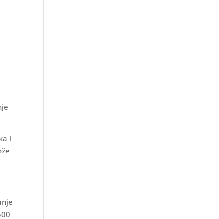
a
nje
ka i
ože
anje
 500