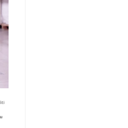
iti
ju